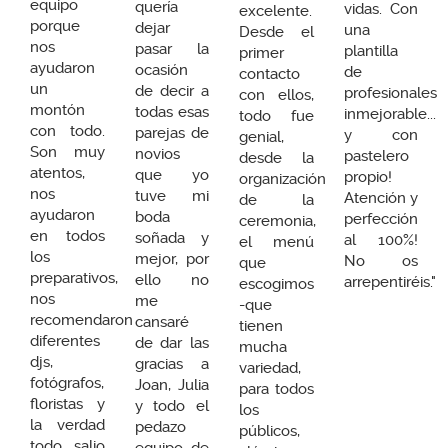
equipo
quería
vidas. Con
excelente.
porque
dejar
una
Desde el
nos
pasar la
plantilla
primer
ayudaron
ocasión
de
contacto
un
de decir a
profesionales
con ellos,
montón
todas esas
inmejorable...
todo fue
con todo.
parejas de
y con
genial,
Son muy
novios
pastelero
desde la
atentos,
que yo
propio!
organización
nos
tuve mi
Atención y
de la
ayudaron
boda
perfección
ceremonia,
en todos
soñada y
al 100%!
el menú
los
mejor, por
No os
que
preparativos,
ello no
arrepentiréis."
escogimos
nos
me
-que
recomendaron
cansaré
tienen
diferentes
de dar las
mucha
djs,
gracias a
variedad,
fotógrafos,
Joan, Julia
para todos
floristas y
y todo el
los
la verdad
pedazo
públicos,
todo salio
equipo de