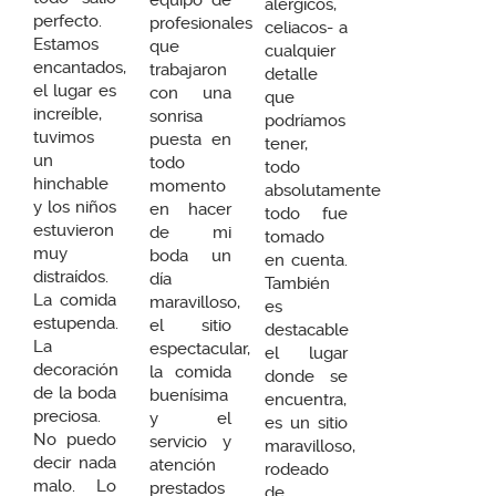
alérgicos,
perfecto.
profesionales
celiacos- a
Estamos
que
cualquier
encantados,
trabajaron
detalle
el lugar es
con una
que
increíble,
sonrisa
podríamos
tuvimos
puesta en
tener,
un
todo
todo
hinchable
momento
absolutamente
y los niños
en hacer
todo fue
estuvieron
de mi
tomado
muy
boda un
en cuenta.
distraídos.
día
También
La comida
maravilloso,
es
estupenda.
el sitio
destacable
La
espectacular,
el lugar
decoración
la comida
donde se
de la boda
buenísima
encuentra,
preciosa.
y el
es un sitio
No puedo
servicio y
maravilloso,
decir nada
atención
rodeado
malo. Lo
prestados
de