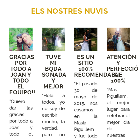
ELS NOSTRES NUVIS
GRACIAS
TUVE
ES UN
ATENCIÓN
POR
MI
SITIO
Y
TODO A
BODA
100%
PERFECCI
JOAN Y
SOÑADA
RECOMENDABLE
AL
TODO
Y
100%
"El pasado
EL
MEJOR
"Mas
30 de
EQUIPO!!
"Hola a
Piguillem,
mayo de
"Quiero
todos, yo
el mejor
2015, nos
dar las
no soy de
lugar para
casamos
gracias
escribir
celebrar el
en la
por todo a
mucho, la
mejor día
Masia
Joan y
verdad,
de
Piguillem
todo el
pero no
nuestras
y fue todo