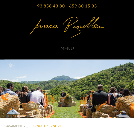
93 858 43 80
-
659 80 15 33
MENÚ
CASAMENTS
ELS NOSTRES NUVIS