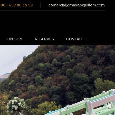
comercial@masiapiguillem.com
 80
-
659 80 15 33
ON SOM
RESERVES
CONTACTE